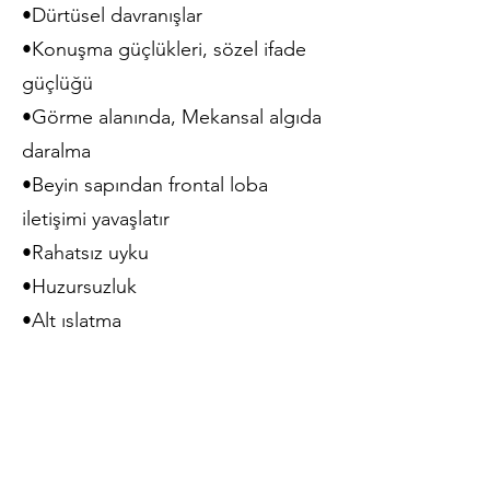
•Dürtüsel davranışlar
•Konuşma güçlükleri, sözel ifade
güçlüğü
•Görme alanında, Mekansal algıda
daralma
•Beyin sapından frontal loba
iletişimi yavaşlatır
•Rahatsız uyku
•Huzursuzluk
•Alt ıslatma
•Hırçınlık
•Düşük bilişsel esneklik
•Hafıza sorunları
•Alerji ve bağırsak sorunları